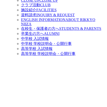
CLOSE UP
CLOSE UP
クラブ活動
CLUB
施設紹介
FACILITIES
資料請求
INQUIRY & REQUEST
ENGLISH INFORMATION
ABOUT RIKKYO
NIIZA
在校生・保護者の方へ
STUDENTS & PARENTS
卒業生の方へ
ALUMNI
中学校 入試情報
中学校 学校説明会・公開行事
高等学校 入試情報
高等学校 学校説明会・公開行事