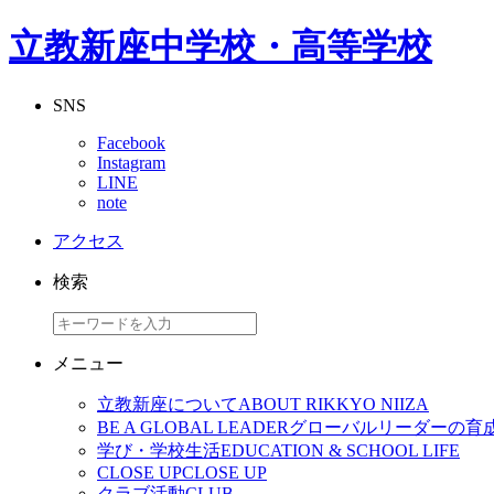
立教新座中学校・高等学校
SNS
Facebook
Instagram
LINE
note
アクセス
検索
メニュー
立教新座について
ABOUT RIKKYO NIIZA
BE A GLOBAL LEADER
グローバルリーダーの育
学び・学校生活
EDUCATION & SCHOOL LIFE
CLOSE UP
CLOSE UP
クラブ活動
CLUB