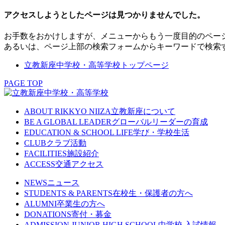
アクセスしようとしたページは見つかりませんでした。
お手数をおかけしますが、メニューからもう一度目的のペー
あるいは、ページ上部の検索フォームからキーワードで検索
立教新座中学校・高等学校トップページ
PAGE TOP
ABOUT RIKKYO NIIZA
立教新座について
BE A GLOBAL LEADER
グローバルリーダーの育成
EDUCATION & SCHOOL LIFE
学び・学校生活
CLUB
クラブ活動
FACILITIES
施設紹介
ACCESS
交通アクセス
NEWS
ニュース
STUDENTS & PARENTS
在校生・保護者の方へ
ALUMNI
卒業生の方へ
DONATIONS
寄付・募金
ADMISSION JUNIOR HIGH SCHOOL
中学校 入試情報