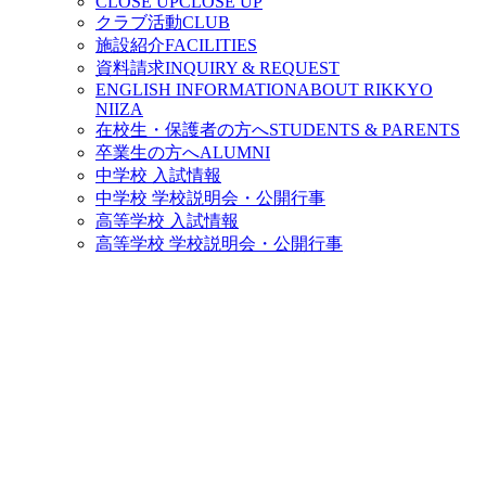
CLOSE UP
CLOSE UP
クラブ活動
CLUB
施設紹介
FACILITIES
資料請求
INQUIRY & REQUEST
ENGLISH INFORMATION
ABOUT RIKKYO
NIIZA
在校生・保護者の方へ
STUDENTS & PARENTS
卒業生の方へ
ALUMNI
中学校 入試情報
中学校 学校説明会・公開行事
高等学校 入試情報
高等学校 学校説明会・公開行事