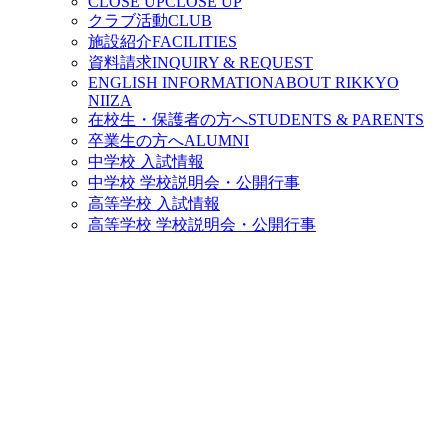
CLOSE UP
CLOSE UP
クラブ活動
CLUB
施設紹介
FACILITIES
資料請求
INQUIRY & REQUEST
ENGLISH INFORMATION
ABOUT RIKKYO
NIIZA
在校生・保護者の方へ
STUDENTS & PARENTS
卒業生の方へ
ALUMNI
中学校 入試情報
中学校 学校説明会・公開行事
高等学校 入試情報
高等学校 学校説明会・公開行事