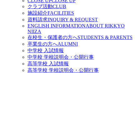
CLOSE UP
CLOSE UP
クラブ活動
CLUB
施設紹介
FACILITIES
資料請求
INQUIRY & REQUEST
ENGLISH INFORMATION
ABOUT RIKKYO
NIIZA
在校生・保護者の方へ
STUDENTS & PARENTS
卒業生の方へ
ALUMNI
中学校 入試情報
中学校 学校説明会・公開行事
高等学校 入試情報
高等学校 学校説明会・公開行事