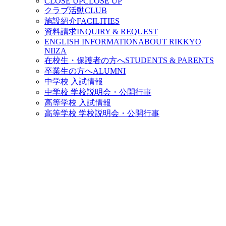
CLOSE UP
CLOSE UP
クラブ活動
CLUB
施設紹介
FACILITIES
資料請求
INQUIRY & REQUEST
ENGLISH INFORMATION
ABOUT RIKKYO
NIIZA
在校生・保護者の方へ
STUDENTS & PARENTS
卒業生の方へ
ALUMNI
中学校 入試情報
中学校 学校説明会・公開行事
高等学校 入試情報
高等学校 学校説明会・公開行事