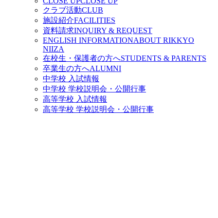
CLOSE UP
CLOSE UP
クラブ活動
CLUB
施設紹介
FACILITIES
資料請求
INQUIRY & REQUEST
ENGLISH INFORMATION
ABOUT RIKKYO
NIIZA
在校生・保護者の方へ
STUDENTS & PARENTS
卒業生の方へ
ALUMNI
中学校 入試情報
中学校 学校説明会・公開行事
高等学校 入試情報
高等学校 学校説明会・公開行事