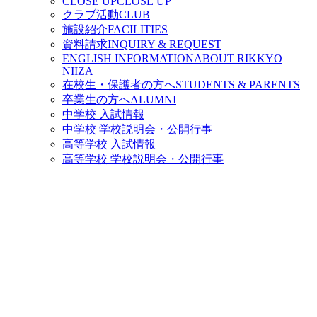
CLOSE UP
CLOSE UP
クラブ活動
CLUB
施設紹介
FACILITIES
資料請求
INQUIRY & REQUEST
ENGLISH INFORMATION
ABOUT RIKKYO
NIIZA
在校生・保護者の方へ
STUDENTS & PARENTS
卒業生の方へ
ALUMNI
中学校 入試情報
中学校 学校説明会・公開行事
高等学校 入試情報
高等学校 学校説明会・公開行事