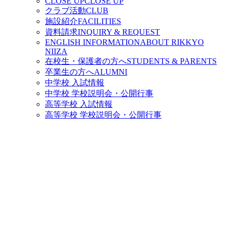
CLOSE UP
CLOSE UP
クラブ活動
CLUB
施設紹介
FACILITIES
資料請求
INQUIRY & REQUEST
ENGLISH INFORMATION
ABOUT RIKKYO
NIIZA
在校生・保護者の方へ
STUDENTS & PARENTS
卒業生の方へ
ALUMNI
中学校 入試情報
中学校 学校説明会・公開行事
高等学校 入試情報
高等学校 学校説明会・公開行事