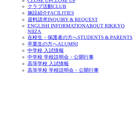
CLOSE UP
CLOSE UP
クラブ活動
CLUB
施設紹介
FACILITIES
資料請求
INQUIRY & REQUEST
ENGLISH INFORMATION
ABOUT RIKKYO
NIIZA
在校生・保護者の方へ
STUDENTS & PARENTS
卒業生の方へ
ALUMNI
中学校 入試情報
中学校 学校説明会・公開行事
高等学校 入試情報
高等学校 学校説明会・公開行事