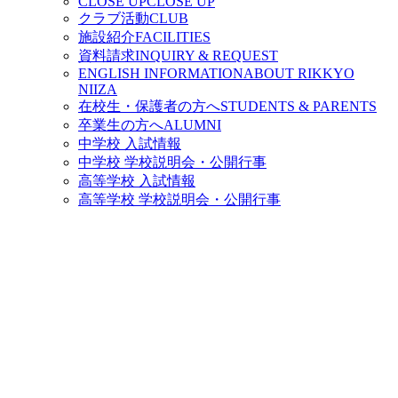
CLOSE UP
CLOSE UP
クラブ活動
CLUB
施設紹介
FACILITIES
資料請求
INQUIRY & REQUEST
ENGLISH INFORMATION
ABOUT RIKKYO
NIIZA
在校生・保護者の方へ
STUDENTS & PARENTS
卒業生の方へ
ALUMNI
中学校 入試情報
中学校 学校説明会・公開行事
高等学校 入試情報
高等学校 学校説明会・公開行事