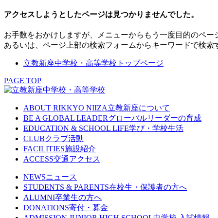
アクセスしようとしたページは見つかりませんでした。
お手数をおかけしますが、メニューからもう一度目的のペー
あるいは、ページ上部の検索フォームからキーワードで検索
立教新座中学校・高等学校トップページ
PAGE TOP
ABOUT RIKKYO NIIZA
立教新座について
BE A GLOBAL LEADER
グローバルリーダーの育成
EDUCATION & SCHOOL LIFE
学び・学校生活
CLUB
クラブ活動
FACILITIES
施設紹介
ACCESS
交通アクセス
NEWS
ニュース
STUDENTS & PARENTS
在校生・保護者の方へ
ALUMNI
卒業生の方へ
DONATIONS
寄付・募金
ADMISSION JUNIOR HIGH SCHOOL
中学校 入試情報