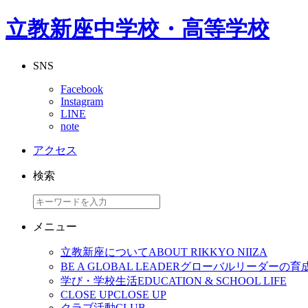
立教新座中学校・高等学校
SNS
Facebook
Instagram
LINE
note
アクセス
検索
メニュー
立教新座について
ABOUT RIKKYO NIIZA
BE A GLOBAL LEADER
グローバルリーダーの育
学び・学校生活
EDUCATION & SCHOOL LIFE
CLOSE UP
CLOSE UP
クラブ活動
CLUB