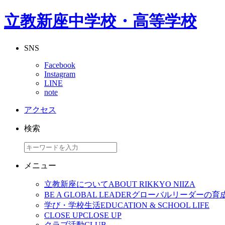
立教新座中学校・高等学校
SNS
Facebook
Instagram
LINE
note
アクセス
検索
メニュー
立教新座について
ABOUT RIKKYO NIIZA
BE A GLOBAL LEADER
グローバルリーダーの育
学び・学校生活
EDUCATION & SCHOOL LIFE
CLOSE UP
CLOSE UP
クラブ活動
CLUB