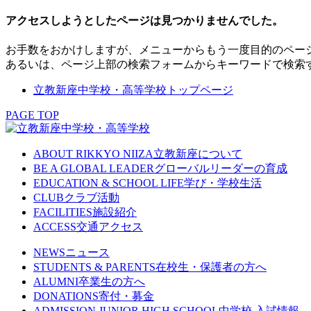
アクセスしようとしたページは見つかりませんでした。
お手数をおかけしますが、メニューからもう一度目的のペー
あるいは、ページ上部の検索フォームからキーワードで検索
立教新座中学校・高等学校トップページ
PAGE TOP
ABOUT RIKKYO NIIZA
立教新座について
BE A GLOBAL LEADER
グローバルリーダーの育成
EDUCATION & SCHOOL LIFE
学び・学校生活
CLUB
クラブ活動
FACILITIES
施設紹介
ACCESS
交通アクセス
NEWS
ニュース
STUDENTS & PARENTS
在校生・保護者の方へ
ALUMNI
卒業生の方へ
DONATIONS
寄付・募金
ADMISSION JUNIOR HIGH SCHOOL
中学校 入試情報