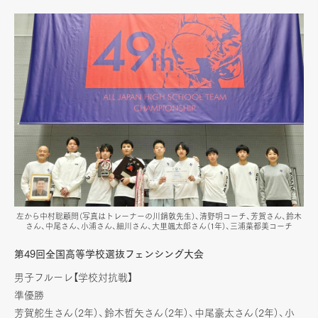
左から中村聡顧問（写真はトレーナーの川鍋敦先生）、清野明コーチ、芳賀さん、鈴木
さん、中尾さん、小浦さん、細川さん、大里颯太郎さん（1年）、三浦菜都美コーチ
第49回全国高等学校選抜フェンシング大会
男子フルーレ【学校対抗戦】
準優勝
芳賀舵生さん（2年）、鈴木哲矢さん（2年）、中尾豪太さん（2年）、小