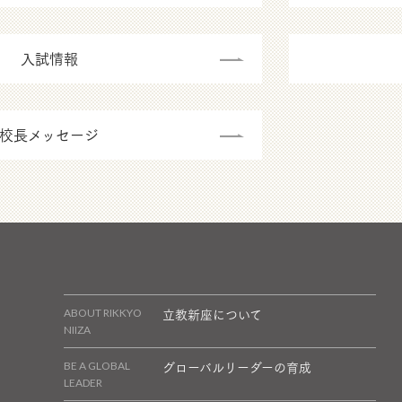
入試情報
校長メッセージ
立教新座について
ABOUT RIKKYO
NIIZA
グローバルリーダーの育成
BE A GLOBAL
LEADER