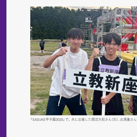
『SASUKE甲子園2025』で。共に出場した開沼大和さん（左）、古澤廉さん