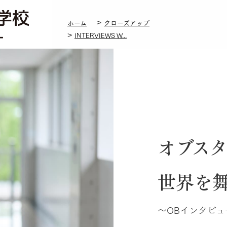
立教新座中学校・高等学校
ホーム
クローズアップ
INTERVIEWS W...
オブス
世界を
～OBインタビュ