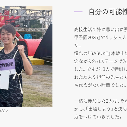
自分の可能
高校生活で特に思い出に残っ
甲子園2025』です。友
た。
憧れの『SASUKE』本戦
念ながら2ndステージで
した。ですが、3人で特訓し
れた友人や担任の先生た
も代えがたい時間でした
一緒に参加した2人は、そ
かし、「出場しよう」と決
（右）と
力をつけていきました。