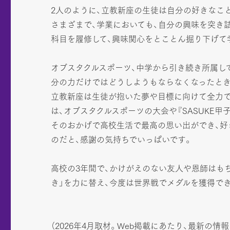
2人のように、立教新座の生徒は自分の好きなこ
さまざまで、学業においても、自分の興味を突き
科目を履修して、興味関心をとことん掘り下げて
オブスタクルスポーツ、中学から引き続き所属し
分の力だけではどうしようもならなくなったとき
立教新座は生徒が抱いた夢や目標に向けて全力で
は、オブスタクルスポーツの大会や『SASUKE
そのおかげで高校生活で最高の思い出ができ、好
のだと、感謝の気持ちでいっぱいです。
高校の3年間で、かけがえのない友人や恩師はも
き」を力に替え、今度は世界戦でメダルを獲得で
（2026年4月取材。Web掲載にあたり、最新の情