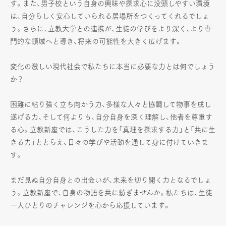
す。また、男子校という自身の興味や探求心に没頭しやすい環境
は、自分らしく安心していられる居場所をつくってくれるでしょ
う。さらに、立教大学との連携が、生徒の学びをより深く、より専
門的な領域へと導き、将来の可能性を大きく広げます。
変化の激しい現代社会で私たちに本当に必要な力とは何でしょう
か？
困難に粘り強く立ち向かう力、多様な人々と協調して物事を成し
遂げる力、そして何よりも、自分自身を深く理解し、他者を尊重す
る心。立教新座では、こうした力を「真理を探求する力」と「共に生
きる力」ととらえ、日々の学びや活動を通して身に付けていきま
す。
まだ見ぬ自分自身との出会いが、未来を切り開く力となるでしょ
う。立教新座で、自身の物語を共に紡ぎませんか。私たちは、生徒
一人ひとりのチャレンジを心から応援しています。