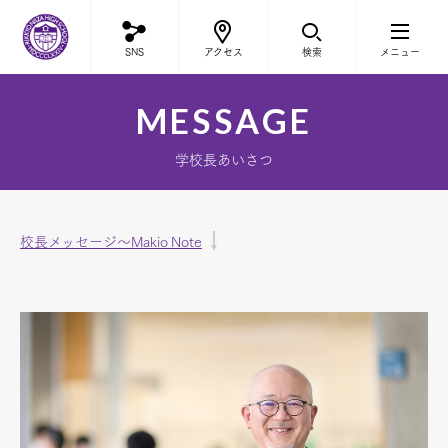
立教新座中学校・高等学校
SNS
アクセス
検索
メニュー
MESSAGE
学校長あいさつ
校長メッセージ～Makio Note