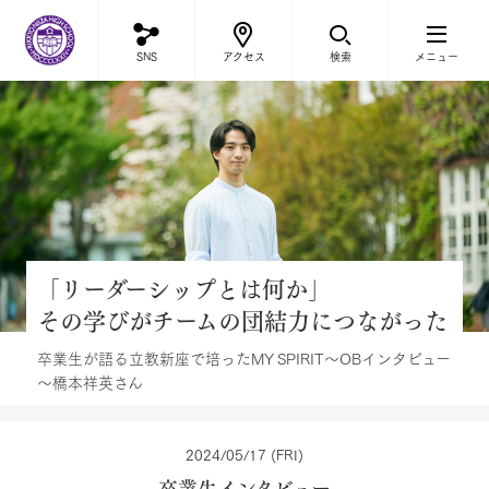
立教新座中学校・高等学校
SNS
アクセス
検索
メニュー
「リーダーシップとは何か」
その学びがチームの団結力につながった
卒業生が語る立教新座で培ったMY SPIRIT～OBインタビュー
～橋本祥英さん
2024/05/17 (FRI)
卒業生インタビュー