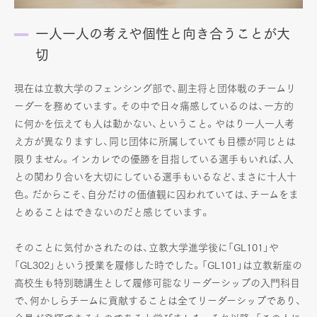
一人一人の考えや個性と向き合うことが大
切
現在は立教大学のフェンシング部で、副主将と団体戦のチームリ
ーダーを務めています。その中で日々痛感しているのは、一方的
に何かを伝えても人は動かない、ということ。やはり一人一人考
え方が異なりますし、同じ団体に所属していても目標が同じとは
限りません。インカレでの優勝を目指している選手もいれば、人
との関わり合いを大切にしている選手もいるなど、まさに十人十
色。だからこそ、自分だけの価値観に囚われていては、チームをま
とめることはできないのだと感じています。
そのことに気付かされたのは、立教大学進学後に「GL101」や
「GL302」という授業を履修した時でした。「GL101」は立教新座の
高校生も特別聴講生として履修可能なリーダーシップの入門科目
で、何かしらチームに貢献することは全てリーダーシップであり、