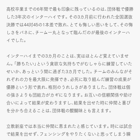
高校卒業までの6年間で最も印象に残っているのは、団体戦で優勝
した3年次のインターハイです。その3カ月前に行われた全国選抜
決勝では44対45の1本差で敗れ、とても悔しい思いをして、その悔
しさをバネに、チーム一丸となって臨んだのが最後のインターハ
イでした。
インターハイまでの3カ月のことは、実はほとんど覚えていませ
ん。「勝ちたい」という貪欲な気持ちでがむしゃらに練習していた
せいか、あっという間に過ぎた3カ月でした。チームのみんながそ
れぞれの力を最大限に発揮でき、必死に取り組んだ練習の成果が
優勝という形で表れ、格別のうれしさがありました。団体戦は個
の強さよりも団結力がカギになります。お互いの信頼関係や助け
合いによって結果が変わりますし、結果を出せた時に仲間と喜び
を分かち合えることは、団体戦の醍醐味とも言えます。
立教新座では本当に仲間に恵まれたと感じています。時には試合
で結果を出せず、フェンシングをやりたくないと思ってしまう瞬