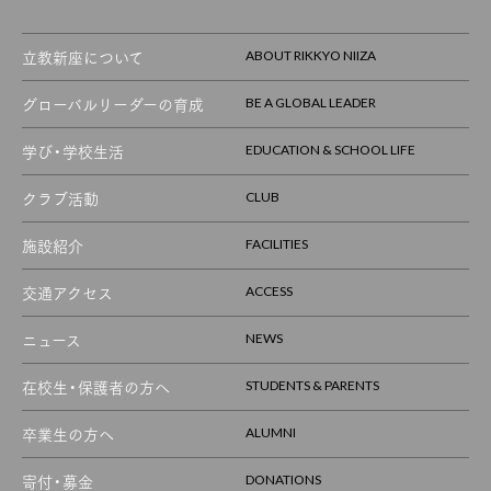
立教新座について
ABOUT RIKKYO NIIZA
グローバルリーダーの育成
BE A GLOBAL LEADER
学び・学校生活
EDUCATION & SCHOOL LIFE
クラブ活動
CLUB
施設紹介
FACILITIES
交通アクセス
ACCESS
ニュース
NEWS
在校生・保護者の方へ
STUDENTS & PARENTS
卒業生の方へ
ALUMNI
寄付・募金
DONATIONS