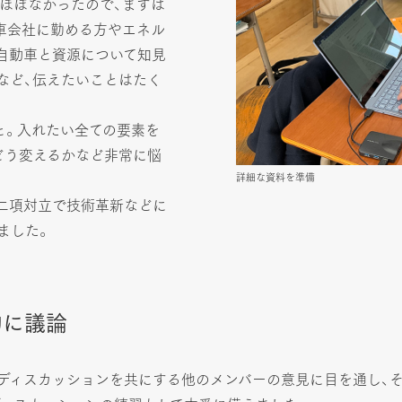
がほぼなかったので、まずは
車会社に勤める方やエネル
自動車と資源について知見
など、伝えたいことはたく
と。入れたい全ての要素を
どう変えるかなど非常に悩
詳細な資料を準備
の二項対立で技術革新などに
ました。
的に議論
ディスカッションを共にする他のメンバーの意見に目を通し、そ