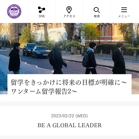
立教新座中学校・高等学校
SNS
アクセス
検索
メニュー
留学をきっかけに将来の目標が明確に～
ワンターム留学報告2～
2023/02/22 (WED)
BE A GLOBAL LEADER