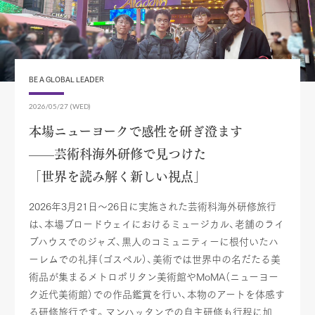
BE A GLOBAL LEADER
2026/05/27 (WED)
本場ニューヨークで感性を研ぎ澄ます
——芸術科海外研修で見つけた
「世界を読み解く新しい視点」
2026年3月21日～26日に実施された芸術科海外研修旅行
は、本場ブロードウェイにおけるミュージカル、老舗のライ
ブハウスでのジャズ、黒人のコミュニティーに根付いたハ
ーレムでの礼拝（ゴスペル）、美術では世界中の名だたる美
術品が集まるメトロポリタン美術館やMoMA（ニューヨー
ク近代美術館）での作品鑑賞を行い、本物のアートを体感す
る研修旅行です。マンハッタンでの自主研修も行程に加