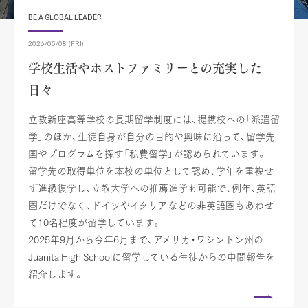
BE A GLOBAL LEADER
2026/05/08 (FRI)
学校生活やホストファミリーとの充実した
日々
立教新座高等学校の長期留学制度には、提携校への「派遣留
学」のほか、生徒自身が自分の目的や興味に沿って、留学先
国やプログラムを探す「私費留学」が認められています。
留学先の取得単位を本校の単位として認め、学年を重複せ
ず進級復学し、立教大学への推薦進学も可能で、例年、英語
圏だけでなく、ドイツやイタリアなどの非英語圏もあわせ
て10名程度が留学しています。
2025年9月から今年6月まで、アメリカ・ワシントン州の
Juanita High Schoolに留学している生徒からの中間報告を
紹介します。