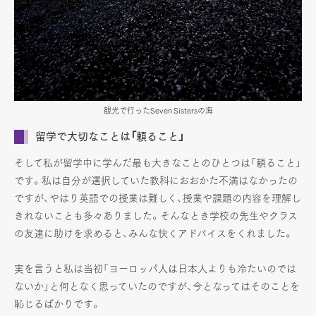
観光で行ったSeven Sistersの海
留学で大切なことは「頼ること」
そして私が留学中に学んだ最も大きなことのひとつは「頼ること」
です。私は自分が選択していた教科におおかた不満はなかったの
ですが、やはり英語での授業は難しく、授業や課題の内容を理解し
きれないことも多々ありました。そんなとき学校の先生やクラス
の友達に助けを求めると、みんな快くアドバイスをくれました。
実を言うと私は当初「ヨーロッパ人は日本人よりも冷たいのでは
ないか」と何となく思っていたのですが、今となってはそのことを
恥じるばかりです。