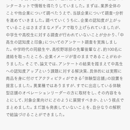
ンターネットで情報を得たりしていました。まずは、業界全体の
ことや他企業について調べたうえで、当該企業について調査・分析
を進めていきました。調べていくうちに、企業の認知度が上がっ
ていることはさまざまなメディアで取り上げられていましたが、
中学生や高校生に対する調査が行われていないことが分かり、「中
高生の認知度と印象」についてのアンケート調査を実施しまし
た。中学時代の同級生や、高校野球部の先輩後輩など、約100名に
連絡を取ったところ、企業イメージが昔のままであることがわか
りました。そこで、論文では、アンケートの結果を踏まえて中高生
への認知度アップという課題に対する解決策、具体的には実際に
商品を身に付けてアクティビティができる「体験型店舗」の設置を
提言しました。異業種ではありますが、すでに出店している体験
型店舗のオペレーションリーダーの方に取材をし、その内容をも
とにして、対象企業向けにどのように展開すべきか、という視点で
まとめました。まだ誰も発表していないことを、自分なりの解釈
で結論づけることができました。