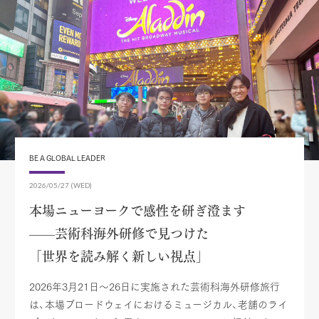
BE A GLOBAL LEADER
2026/05/27 (WED)
本場ニューヨークで感性を研ぎ澄ます
——芸術科海外研修で見つけた
「世界を読み解く新しい視点」
2026年3月21日～26日に実施された芸術科海外研修旅行
は、本場ブロードウェイにおけるミュージカル、老舗のライ