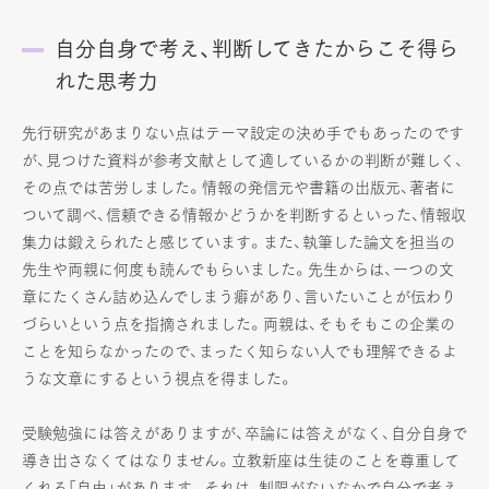
自分自身で考え、判断してきたからこそ得ら
れた思考力
先行研究があまりない点はテーマ設定の決め手でもあったのです
が、見つけた資料が参考文献として適しているかの判断が難しく、
その点では苦労しました。情報の発信元や書籍の出版元、著者に
ついて調べ、信頼できる情報かどうかを判断するといった、情報収
集力は鍛えられたと感じています。また、執筆した論文を担当の
先生や両親に何度も読んでもらいました。先生からは、一つの文
章にたくさん詰め込んでしまう癖があり、言いたいことが伝わり
づらいという点を指摘されました。両親は、そもそもこの企業の
ことを知らなかったので、まったく知らない人でも理解できるよ
うな文章にするという視点を得ました。
受験勉強には答えがありますが、卒論には答えがなく、自分自身で
導き出さなくてはなりません。立教新座は生徒のことを尊重して
くれる「自由」があります。それは、制限がないなかで自分で考え