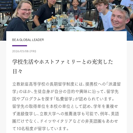
BE A GLOBAL LEADER
2026/05/08 (FRI)
学校生活やホストファミリーとの充実した
日々
立教新座高等学校の長期留学制度には、提携校への「派遣留
学」のほか、生徒自身が自分の目的や興味に沿って、留学先
国やプログラムを探す「私費留学」が認められています。
留学先の取得単位を本校の単位として認め、学年を重複せ
ず進級復学し、立教大学への推薦進学も可能で、例年、英語
圏だけでなく、ドイツやイタリアなどの非英語圏もあわせ
て10名程度が留学しています。