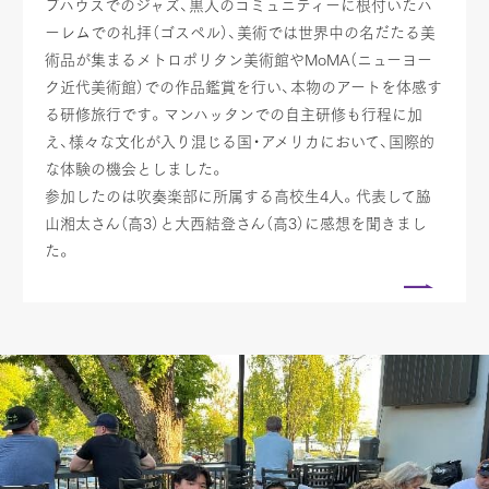
ブハウスでのジャズ、黒人のコミュニティーに根付いたハ
ーレムでの礼拝（ゴスペル）、美術では世界中の名だたる美
術品が集まるメトロポリタン美術館やMoMA（ニューヨー
ク近代美術館）での作品鑑賞を行い、本物のアートを体感す
る研修旅行です。マンハッタンでの自主研修も行程に加
え、様々な文化が入り混じる国・アメリカにおいて、国際的
な体験の機会としました。
参加したのは吹奏楽部に所属する高校生4人。代表して脇
山湘太さん（高3）と大西結登さん（高3）に感想を聞きまし
た。