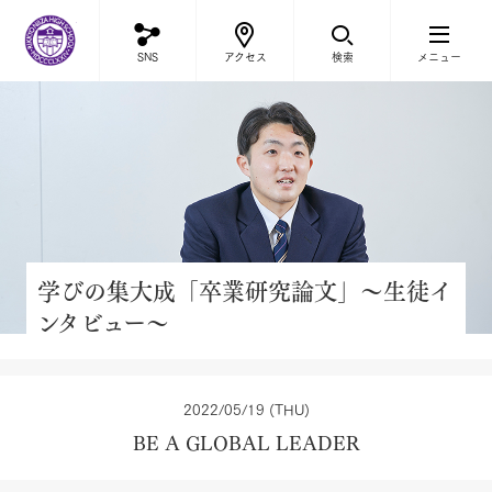
立教新座中学校・高等学校
SNS
アクセス
検索
メニュー
学びの集大成「卒業研究論文」～生徒イ
ンタビュー～
2022/05/19 (THU)
BE A GLOBAL LEADER